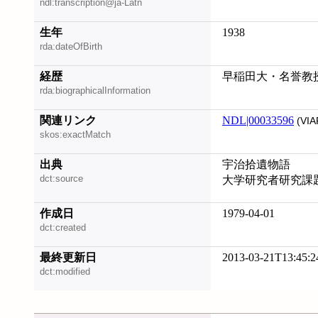
ndl:transcription@ja-Latn
生年
1938
rda:dateOfBirth
経歴
早稲田大・名誉教
rda:biographicalInformation
関連リンク
NDL|00033596
(VIA
skos:exactMatch
出典
宇治拾遺物語
dct:source
大学研究者研究課
作成日
1979-04-01
dct:created
最終更新日
2013-03-21T13:45:2
dct:modified