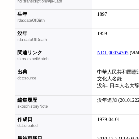
ndl:transcription@ja-Latn
生年
1897
rda:dateOfBirth
没年
1959
rda:dateOfDeath
関連リンク
NDL|00034305
(VIA
skos:exactMatch
出典
中華人民共和国憲
dct:source
文化人名録
没年: 日本人名大
編集履歴
没年追加 (20101222
skos:historyNote
作成日
1979-04-01
dct:created
最終更新日
2010-12-22T13:03:0