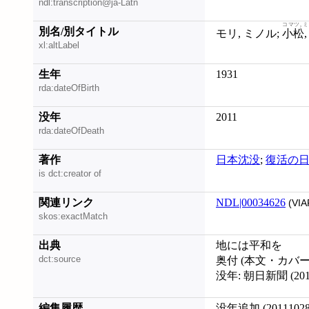
ndl:transcription@ja-Latn
コマツ, 
別名/別タイトル
モリ, ミノル;
小松,
xl:altLabel
生年
1931
rda:dateOfBirth
没年
2011
rda:dateOfDeath
著作
日本沈没
;
復活の
is dct:creator of
関連リンク
NDL|00034626
(VIA
skos:exactMatch
出典
地には平和を
dct:source
奥付 (本文・カバ
没年: 朝日新聞 (2011
編集履歴
没年追加 (20111028