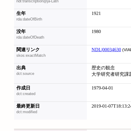
ndl:transcription@ja-Latn
生年
1921
rda:dateOfBirth
没年
1980
rda:dateOfDeath
関連リンク
NDL|00034630
(VIA
skos:exactMatch
出典
歴史の観念
dct:source
大学研究者研究課
作成日
1979-04-01
dct:created
最終更新日
2019-01-07T18:13:2
dct:modified