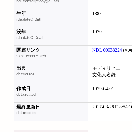
ndl:transcription@ja-Latn
生年
1887
rda:dateOfBirth
没年
1970
rda:dateOfDeath
関連リンク
NDL|00038224
(VIA
skos:exactMatch
出典
モディリアニ
dct:source
文化人名録
作成日
1979-04-01
dct:created
最終更新日
2017-03-28T18:54:1
dct:modified