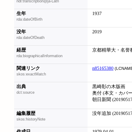
ndl:transcription@ja-Latn
生年
1937
rda:dateOfBirth
没年
2019
rda:dateOfDeath
経歴
京都精華大・名誉
rda:biographicalInformation
関連リンク
n85165380
(LCNAME
skos:exactMatch
出典
黒崎彰の木版画
dct:source
奥付 (本文・カバ
朝日新聞 (20190517
編集履歴
没年追加 (20190517
skos:historyNote
作成日
1979-04-01