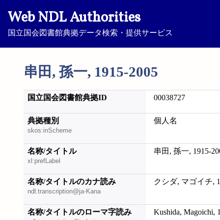
Web NDL Authorities
国立国会図書館典拠データ検索・提供サービス
串田, 孫一, 1915-2005
国立国会図書館典拠ID
00038727
典拠種別
個人名
skos:inScheme
名称/タイトル
串田, 孫一, 1915-20
xl:prefLabel
名称/タイトルのカナ読み
クシダ, マゴイチ, 19
ndl:transcription@ja-Kana
名称/タイトルのローマ字読み
Kushida, Magoichi, 