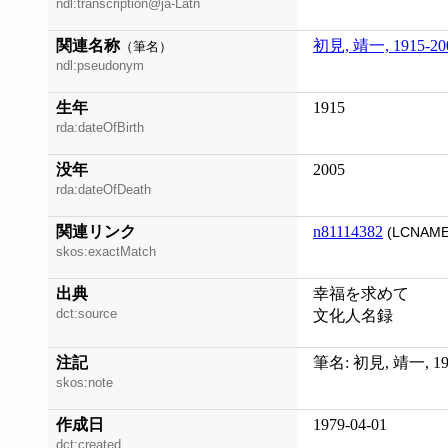
ndl:transcription@ja-Latn
関連名称
初見, 靖一, 1915-20
（筆名）
ndl:pseudonym
生年
1915
rda:dateOfBirth
没年
2005
rda:dateOfDeath
関連リンク
n81114382
(LCNAME
skos:exactMatch
出典
幸福を求めて
dct:source
文化人名録
注記
筆名: 初見, 靖一, 1
skos:note
作成日
1979-04-01
dct:created