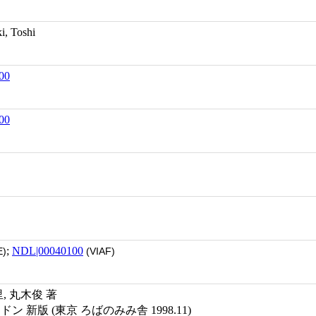
 Toshi
00
00
;
NDL|00040100
)
(VIAF)
, 丸木俊 著
ン 新版 (東京 ろばのみみ舎 1998.11)