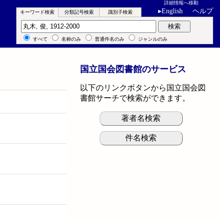
詳細情報へ移動
▸
English
ヘルプ
キーワード検索
分類記号検索
識別子検索
キーワード検索
検索
すべて
名称のみ
普通件名のみ
ジャンルのみ
国立国会図書館のサービス
以下のリンクボタンから国立国会図
書館サーチで検索ができます。
著者名検索
件名検索