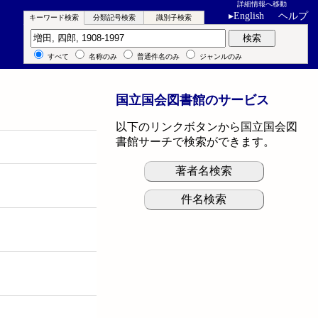
詳細情報へ移動
▸
English
ヘルプ
キーワード検索
分類記号検索
識別子検索
キーワード検索
検索
すべて
名称のみ
普通件名のみ
ジャンルのみ
国立国会図書館のサービス
以下のリンクボタンから国立国会図
書館サーチで検索ができます。
著者名検索
件名検索