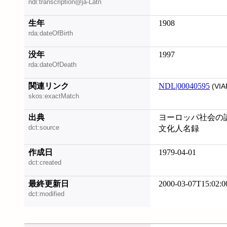
ndl:transcription@ja-Latn
生年
1908
rda:dateOfBirth
没年
1997
rda:dateOfDeath
関連リンク
NDL|00040595
(VIA
skos:exactMatch
出典
ヨーロッパ社会の
dct:source
文化人名録
作成日
1979-04-01
dct:created
最終更新日
2000-03-07T15:02:0
dct:modified