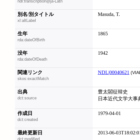
ndl:transcription@ja-Latn
別名/別タイトル
Masuda, T.
xl:altLabel
生年
1865
rda:dateOfBirth
没年
1942
rda:dateOfDeath
関連リンク
NDL|00040621
(VIA
skos:exactMatch
出典
豊太閤征韓史
dct:source
日本近代文学大事
作成日
1979-04-01
dct:created
最終更新日
2013-06-03T18:02:0
dct:modified