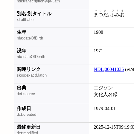
ndl:transcription@ja-Latn
マツダ, フミオ
別名/別タイトル
まつだ, ふみお
xl:altLabel
生年
1908
rda:dateOfBirth
没年
1971
rda:dateOfDeath
関連リンク
NDL|00041035
(VIA
skos:exactMatch
出典
エジソン
dct:source
文化人名録
作成日
1979-04-01
dct:created
最終更新日
2025-12-15T09:19:0
dct:modified