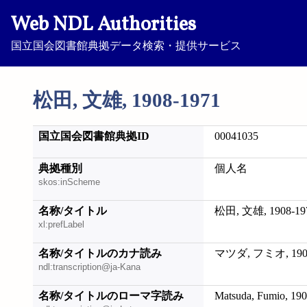
Web NDL Authorities
国立国会図書館典拠データ検索・提供サービス
松田, 文雄, 1908-1971
国立国会図書館典拠ID
00041035
典拠種別
個人名
skos:inScheme
名称/タイトル
松田, 文雄, 1908-19
xl:prefLabel
名称/タイトルのカナ読み
マツダ, フミオ, 1908
ndl:transcription@ja-Kana
名称/タイトルのローマ字読み
Matsuda, Fumio, 19