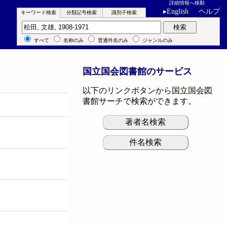
詳細情報へ移動
▸
English
ヘルプ
キーワード検索
分類記号検索
識別子検索
キーワード検索
検索
すべて
名称のみ
普通件名のみ
ジャンルのみ
国立国会図書館のサービス
以下のリンクボタンから国立国会図
書館サーチで検索ができます。
著者名検索
件名検索