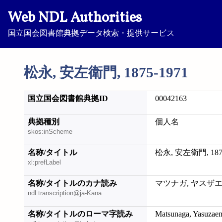
Web NDL Authorities
国立国会図書館典拠データ検索・提供サービス
松永, 安左衛門, 1875-1971
国立国会図書館典拠ID
00042163
典拠種別
個人名
skos:inScheme
名称/タイトル
松永, 安左衛門, 1875
xl:prefLabel
名称/タイトルのカナ読み
マツナガ, ヤスザエモン
ndl:transcription@ja-Kana
名称/タイトルのローマ字読み
Matsunaga, Yasuzae