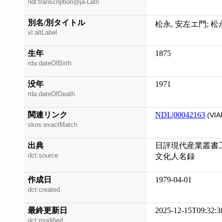
ndl:transcription@ja-Latn
別名/別タイトル
松永,
xl:altLabel
生年
1875
rda:dateOfBirth
没年
1971
rda:dateOfDeath
関連リンク
NDL|00042163
(VIA
skos:exactMatch
出典
日評現代産業叢書
dct:source
文化人名録
作成日
1979-04-01
dct:created
最終更新日
2025-12-15T09:32:3
dct:modified