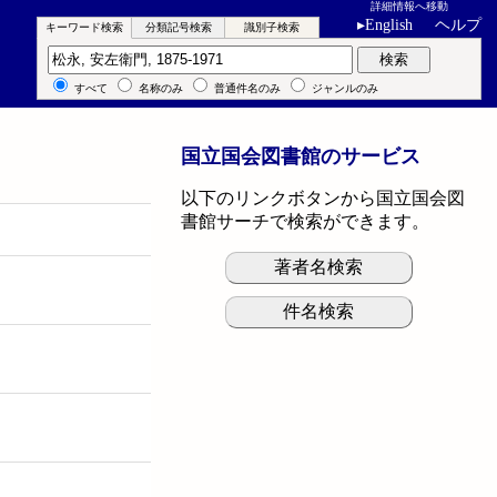
詳細情報へ移動
▸
English
ヘルプ
キーワード検索
分類記号検索
識別子検索
キーワード検索
検索
すべて
名称のみ
普通件名のみ
ジャンルのみ
国立国会図書館のサービス
以下のリンクボタンから国立国会図
書館サーチで検索ができます。
著者名検索
件名検索