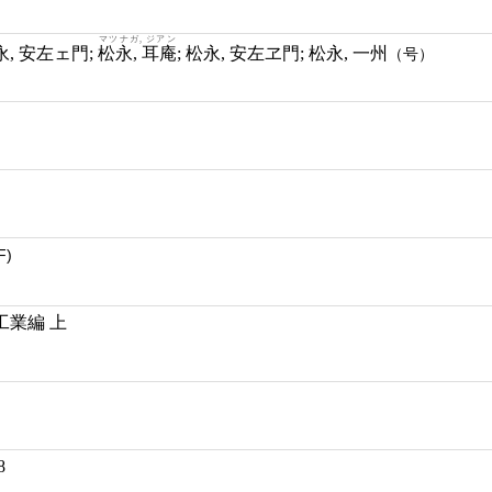
マツナガ, ジアン
 安左エ門; 松永, 安左ェ門;
松永, 耳庵
; 松永, 安左ヱ門; 松永, 一州
（号）
F)
工業編 上
8