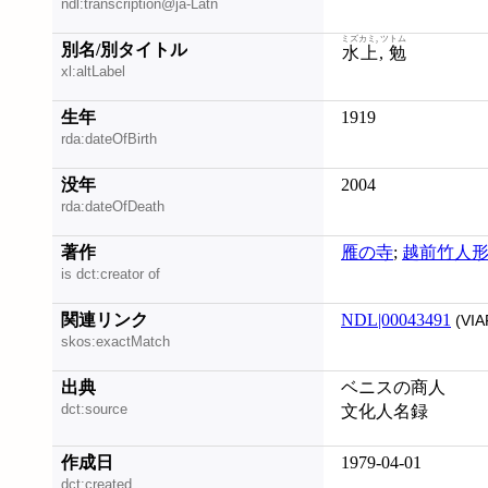
ndl:transcription@ja-Latn
ミズカミ, ツトム
別名/別タイトル
水上, 勉
xl:altLabel
生年
1919
rda:dateOfBirth
没年
2004
rda:dateOfDeath
著作
雁の寺
;
越前竹人
is dct:creator of
関連リンク
NDL|00043491
(VIA
skos:exactMatch
出典
ベニスの商人
dct:source
文化人名録
作成日
1979-04-01
dct:created