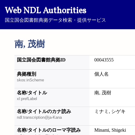
Web NDL Authorities
国立国会図書館典拠データ検索・提供サービス
南, 茂樹
国立国会図書館典拠ID
00043555
典拠種別
個人名
skos:inScheme
名称/タイトル
南, 茂樹
xl:prefLabel
名称/タイトルのカナ読み
ミナミ, シゲキ
ndl:transcription@ja-Kana
名称/タイトルのローマ字読み
Minami, Shigeki