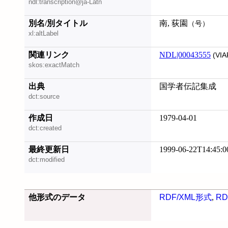
ndl:transcription@ja-Latn
別名/別タイトル
南, 荻園
（号）
xl:altLabel
関連リンク
NDL|00043555
(VIA
skos:exactMatch
出典
国学者伝記集成
dct:source
作成日
1979-04-01
dct:created
最終更新日
1999-06-22T14:45:0
dct:modified
他形式のデータ
RDF/XML形式
,
RD