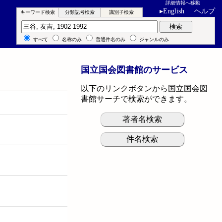
詳細情報へ移動
▸
English
ヘルプ
キーワード検索
分類記号検索
識別子検索
キーワード検索
検索
すべて
名称のみ
普通件名のみ
ジャンルのみ
国立国会図書館のサービス
以下のリンクボタンから国立国会図
書館サーチで検索ができます。
著者名検索
件名検索