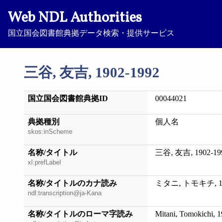
Web NDL Authorities
国立国会図書館典拠データ検索・提供サービス
三谷, 友吉, 1902-1992
国立国会図書館典拠ID
00044021
典拠種別
個人名
skos:inScheme
名称/タイトル
三谷, 友吉, 1902-19
xl:prefLabel
名称/タイトルのカナ読み
ミタニ, トモキチ, 19
ndl:transcription@ja-Kana
名称/タイトルのローマ字読み
Mitani, Tomokichi, 