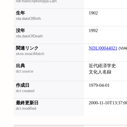
ndl:transcription@ja-Latn
生年
1902
rda:dateOfBirth
没年
1992
rda:dateOfDeath
関連リンク
NDL|00044021
(VIA
skos:exactMatch
出典
近代経済学史
dct:source
文化人名録
作成日
1979-04-01
dct:created
最終更新日
2000-11-10T13:37:0
dct:modified