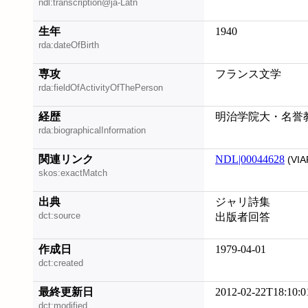
ndl:transcription@ja-Latn
生年
1940
rda:dateOfBirth
専攻
フランス文学
rda:fieldOfActivityOfThePerson
経歴
明治学院大・名誉
rda:biographicalInformation
関連リンク
NDL|00044628
(VIA
skos:exactMatch
出典
ジャリ詩集
dct:source
出版者回答
作成日
1979-04-01
dct:created
最終更新日
2012-02-22T18:10:0
dct:modified