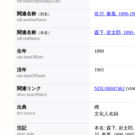
ndl:transcription@ja-Latn
関連名称
佐川, 春風, 1890-19
（別名）
ndl:anotherName
関連名称
森下, 岩太郎, 1890-
（本名）
ndl:realName
生年
1890
rda:dateOfBirth
没年
1965
rda:dateOfDeath
関連リンク
NDL|00047462
(VIA
skos:exactMatch
出典
樽
dct:source
文化人名録
注記
本名: 森下, 岩太郎, 
skos:note
川, 春風, 1890-1