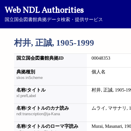
Web NDL Authorities
国立国会図書館典拠データ検索・提供サービス
村井, 正誠, 1905-1999
国立国会図書館典拠ID
00048353
典拠種別
個人名
skos:inScheme
名称/タイトル
村井, 正誠, 1905-19
xl:prefLabel
名称/タイトルのカナ読み
ムライ, マサナリ, 19
ndl:transcription@ja-Kana
名称/タイトルのローマ字読み
Murai, Masanari, 19