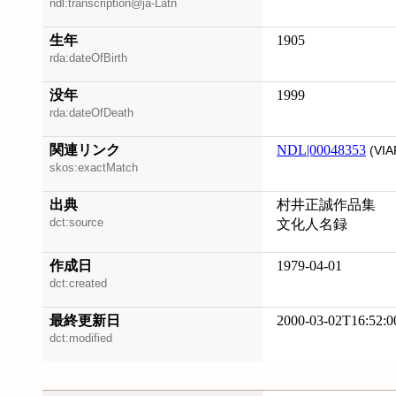
ndl:transcription@ja-Latn
生年
1905
rda:dateOfBirth
没年
1999
rda:dateOfDeath
関連リンク
NDL|00048353
(VIA
skos:exactMatch
出典
村井正誠作品集
dct:source
文化人名録
作成日
1979-04-01
dct:created
最終更新日
2000-03-02T16:52:0
dct:modified