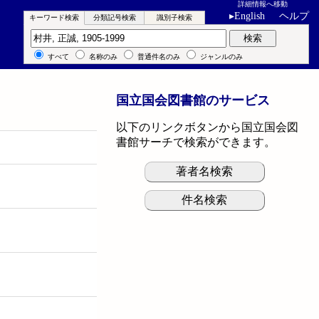
詳細情報へ移動
▸
English
ヘルプ
キーワード検索
分類記号検索
識別子検索
キーワード検索
検索
すべて
名称のみ
普通件名のみ
ジャンルのみ
国立国会図書館のサービス
以下のリンクボタンから国立国会図
書館サーチで検索ができます。
著者名検索
件名検索