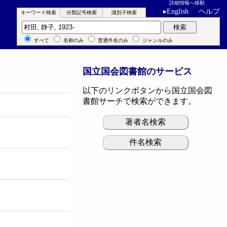
詳細情報へ移動
▸
English
ヘルプ
キーワード検索
分類記号検索
識別子検索
キーワード検索
検索
すべて
名称のみ
普通件名のみ
ジャンルのみ
国立国会図書館のサービス
以下のリンクボタンから国立国会図
書館サーチで検索ができます。
著者名検索
件名検索