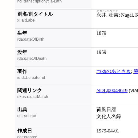
ndl:transcription@ja-Latn
ナガイ, ソウキチ
別名/別タイトル
永井, 壮吉
xl:altLabel
生年
1879
rda:dateOfBirth
没年
1959
rda:dateOfDeath
著作
つゆのあとさき
;
is dct:creator of
関連リンク
NDL|00049619
(VIA
skos:exactMatch
出典
荷風日暦
dct:source
文化人名録
作成日
1979-04-01
dct:created