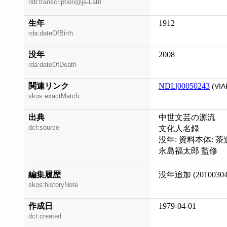
ndl:transcription@ja-Latn
生年
1912
rda:dateOfBirth
没年
2008
rda:dateOfDeath
関連リンク
NDL|00050243
(VIA
skos:exactMatch
出典
中世文芸の源流
dct:source
文化人名録
没年: 資料本体: 茶
永島福太郎 監修
編集履歴
没年追加 (20100304
skos:historyNote
作成日
1979-04-01
dct:created