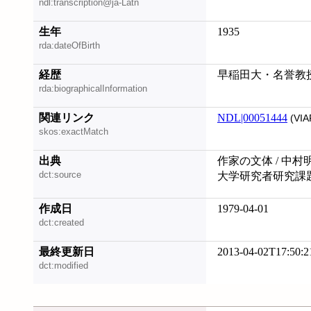
ndl:transcription@ja-Latn
生年
1935
rda:dateOfBirth
経歴
早稲田大・名誉教
rda:biographicalInformation
関連リンク
NDL|00051444
(VIA
skos:exactMatch
出典
作家の文体 / 中村
dct:source
大学研究者研究課
作成日
1979-04-01
dct:created
最終更新日
2013-04-02T17:50:2
dct:modified