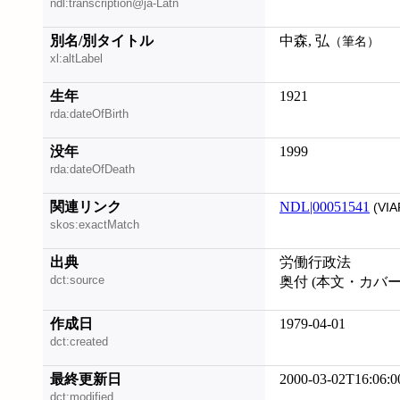
ndl:transcription@ja-Latn
別名/別タイトル
中森, 弘
（筆名）
xl:altLabel
生年
1921
rda:dateOfBirth
没年
1999
rda:dateOfDeath
関連リンク
NDL|00051541
(VIA
skos:exactMatch
出典
労働行政法
dct:source
奥付 (本文・カバ
作成日
1979-04-01
dct:created
最終更新日
2000-03-02T16:06:0
dct:modified