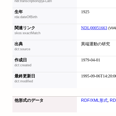
ndl:transcription@ja-Latn
生年
1925
rda:dateOfBirth
関連リンク
NDL|00051663
(VIA
skos:exactMatch
出典
異端運動の研究
dct:source
作成日
1979-04-01
dct:created
最終更新日
1995-09-06T14:20:0
dct:modified
他形式のデータ
RDF/XML形式
,
RD