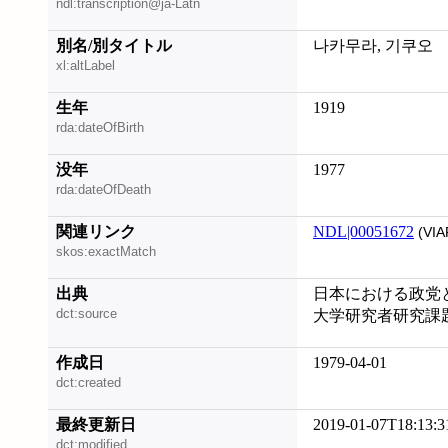
ndl:transcription@ja-Latn
別名/別タイトル
나카무라, 기쿠오
xl:altLabel
生年
1919
rda:dateOfBirth
没年
1977
rda:dateOfDeath
関連リンク
NDL|00051672
(VIA
skos:exactMatch
出典
日本における政党
dct:source
大学研究者研究課
作成日
1979-04-01
dct:created
最終更新日
2019-01-07T18:13:3
dct:modified