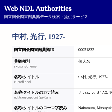
Web NDL Authorities
国立国会図書館典拠データ検索・提供サービス
中村, 光行, 1927-
国立国会図書館典拠ID
00051832
典拠種別
個人名
skos:inScheme
名称/タイトル
中村, 光行, 1927-
xl:prefLabel
名称/タイトルのカナ読み
ナカムラ, ミツユキ, 
ndl:transcription@ja-Kana
名称/タイトルのローマ字読み
Nakamura, Mitsuyuki