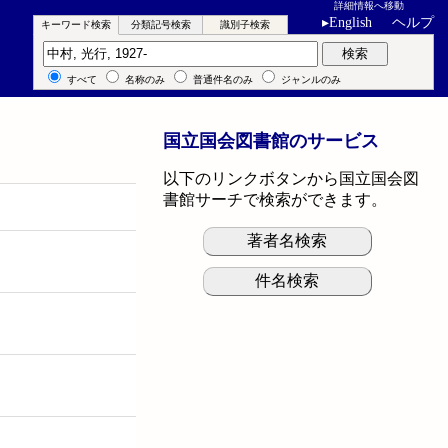
詳細情報へ移動
▸
English
ヘルプ
キーワード検索
分類記号検索
識別子検索
キーワード検索
検索
すべて
名称のみ
普通件名のみ
ジャンルのみ
国立国会図書館のサービス
以下のリンクボタンから国立国会図
書館サーチで検索ができます。
著者名検索
件名検索