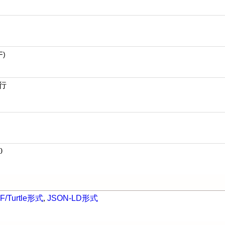
F)
行
0
F/Turtle形式
,
JSON-LD形式