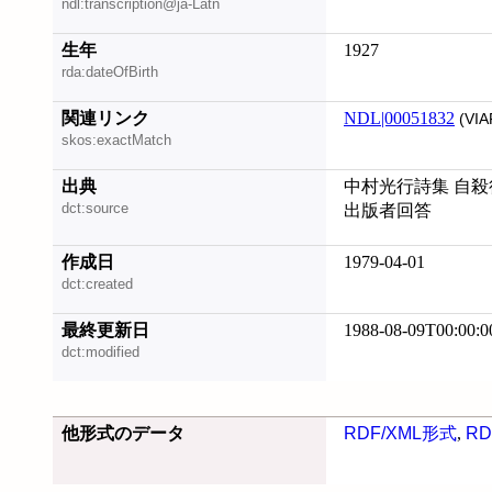
ndl:transcription@ja-Latn
生年
1927
rda:dateOfBirth
関連リンク
NDL|00051832
(VIA
skos:exactMatch
出典
中村光行詩集 自殺
dct:source
出版者回答
作成日
1979-04-01
dct:created
最終更新日
1988-08-09T00:00:0
dct:modified
他形式のデータ
RDF/XML形式
,
RD