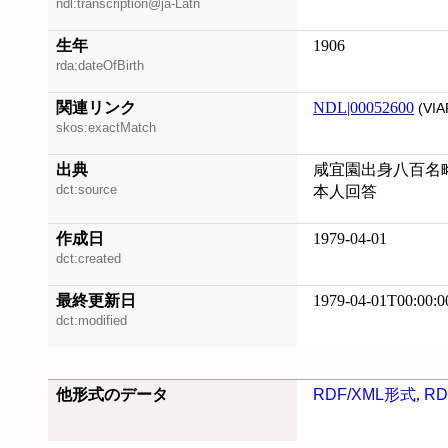
ndl:transcription@ja-Latn
生年
1906
rda:dateOfBirth
関連リンク
NDL|00052600
(VIA
skos:exactMatch
出典
咸宜園出身八百名
dct:source
本人回答
作成日
1979-04-01
dct:created
最終更新日
1979-04-01T00:00:0
dct:modified
他形式のデータ
RDF/XML形式
,
RD