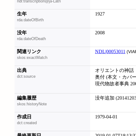
ndl:transcription@ja-Latn
生年
1927
rda:dateOfBirth
没年
2008
rda:dateOfDeath
関連リンク
NDL|00053011
(VIA
skos:exactMatch
出典
オリエントの神話
dct:source
奥付 (本文・カバ
現代物故者事典 2006
編集履歴
没年追加 (20141203
skos:historyNote
作成日
1979-04-01
dct:created
最終更新日
2019-01-07T18:13:3