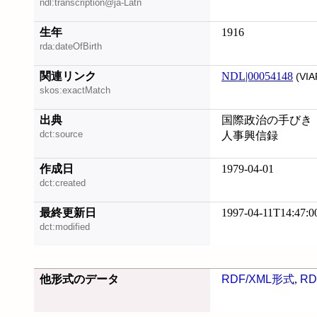
ndl:transcription@ja-Latn
生年
1916
rda:dateOfBirth
関連リンク
NDL|00054148
(VIA
skos:exactMatch
出典
国際政治の手びき
dct:source
人事興信録
作成日
1979-04-01
dct:created
最終更新日
1997-04-11T14:47:0
dct:modified
他形式のデータ
RDF/XML形式
,
RD