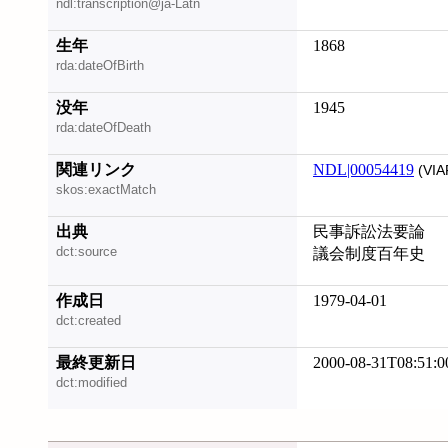
ndl:transcription@ja-Latn
生年
1868
rda:dateOfBirth
没年
1945
rda:dateOfDeath
関連リンク
NDL|00054419
(VIA
skos:exactMatch
出典
民事訴訟法要論
dct:source
議会制度百年史
作成日
1979-04-01
dct:created
最終更新日
2000-08-31T08:51:0
dct:modified