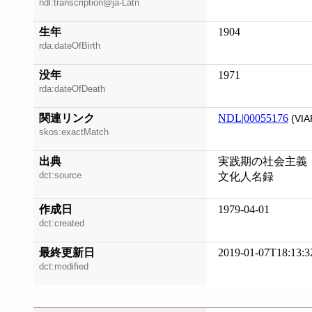
ndl:transcription@ja-Latn
生年
1904
rda:dateOfBirth
没年
1971
rda:dateOfDeath
関連リンク
NDL|00055176
(VIA
skos:exactMatch
出典
実践期の社会主義
dct:source
文化人名録
作成日
1979-04-01
dct:created
最終更新日
2019-01-07T18:13:3
dct:modified