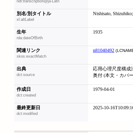
ndl:transcription@ja-Latn
別名/別タイトル
Nishisato, Shizuhiko;
xl:altLabel
生年
1935
rda:dateOfBirth
関連リンク
n81040492
(LCNAME
skos:exactMatch
出典
応用心理尺度構成
dct:source
奥付 (本文・カバ
作成日
1979-04-01
dct:created
最終更新日
2025-10-16T10:09:1
dct:modified