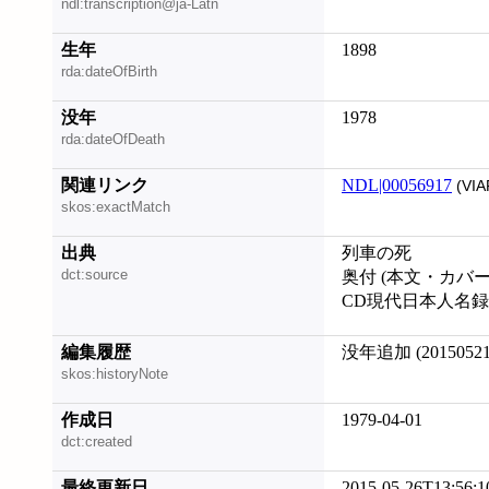
ndl:transcription@ja-Latn
生年
1898
rda:dateOfBirth
没年
1978
rda:dateOfDeath
関連リンク
NDL|00056917
(VIA
skos:exactMatch
出典
列車の死
dct:source
奥付 (本文・カバ
CD現代日本人名録 物故
編集履歴
没年追加 (20150521
skos:historyNote
作成日
1979-04-01
dct:created
最終更新日
2015-05-26T13:56:1