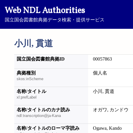
Web NDL Authorities
国立国会図書館典拠データ検索・提供サービス
小川, 貫道
国立国会図書館典拠ID
00057863
典拠種別
個人名
skos:inScheme
名称/タイトル
小川, 貫道
xl:prefLabel
名称/タイトルのカナ読み
オガワ, カンドウ
ndl:transcription@ja-Kana
名称/タイトルのローマ字読み
Ogawa, Kando