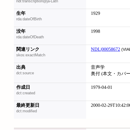
ndl:transcription@ja-Latn
生年
1929
rda:dateOfBirth
没年
1998
rda:dateOfDeath
関連リンク
NDL|00058672
(VIA
skos:exactMatch
出典
音声学
dct:source
奥付 (本文・カバ
作成日
1979-04-01
dct:created
最終更新日
2000-02-29T10:42:0
dct:modified