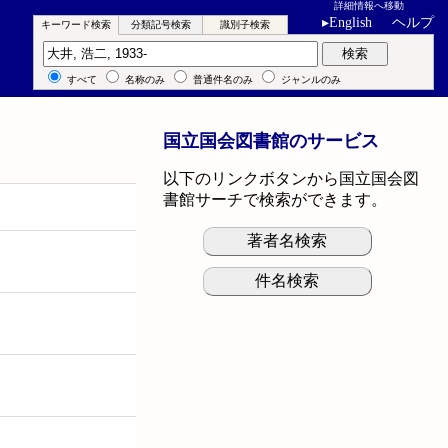
詳細情報へ移動
▸
English
ヘルプ
キーワード検索
分類記号検索
識別子検索
キーワード検索
検索
すべて
名称のみ
普通件名のみ
ジャンルのみ
国立国会図書館のサービス
以下のリンクボタンから国立国会図
書館サーチで検索ができます。
著者名検索
件名検索