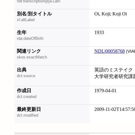
ndl:transcription@ja-Latn
別名/別タイトル
Oi, Koji; Koji Oi
xl:altLabel
生年
1933
rda:dateOfBirth
関連リンク
NDL|00058768
(VIA
skos:exactMatch
出典
英語のミステイク
dct:source
大学研究者研究課
作成日
1979-04-01
dct:created
最終更新日
2009-11-02T14:57:5
dct:modified