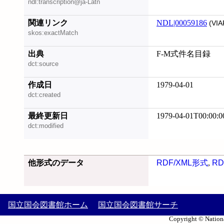
ndl:transcription@ja-Latn
関連リンク
NDL|00059186
(VIA
skos:exactMatch
出典
F-M式件名目録
dct:source
作成日
1979-04-01
dct:created
最終更新日
1979-04-01T00:00:0
dct:modified
他形式のデータ
RDF/XML形式
,
RD
国立国会図書館ホーム
国立国会図書館サーチ
Copyright © Nationa