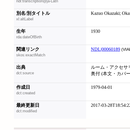
ndl:transcription@ja-Latn
別名/別タイトル
Kazuo Okazaki; Oka
xl:altLabel
生年
1930
rda:dateOfBirth
関連リンク
NDL|00060189
(VIA
skos:exactMatch
出典
ルーム・アクセサ
dct:source
奥付 (本文・カバ
作成日
1979-04-01
dct:created
最終更新日
2017-03-28T18:54:2
dct:modified