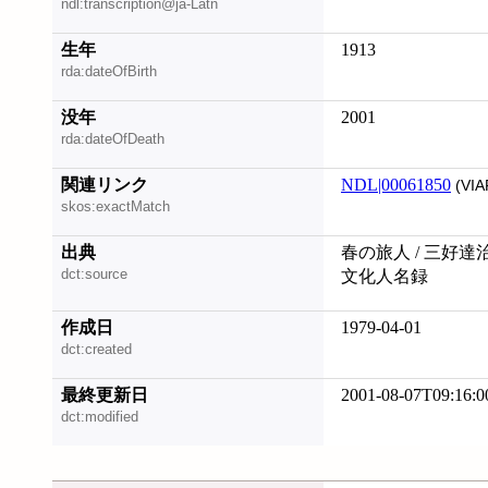
ndl:transcription@ja-Latn
生年
1913
rda:dateOfBirth
没年
2001
rda:dateOfDeath
関連リンク
NDL|00061850
(VIA
skos:exactMatch
出典
春の旅人 / 三好達治
dct:source
文化人名録
作成日
1979-04-01
dct:created
最終更新日
2001-08-07T09:16:0
dct:modified