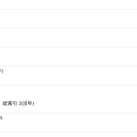
F)
総索引 2(没年)
)