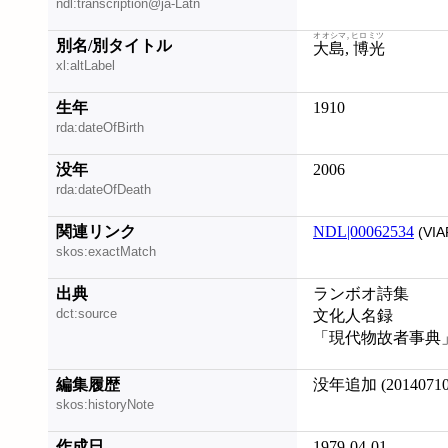
ndl:transcription@ja-Latn
オオシマ, ヒロミツ
別名/別タイトル
大島, 博光
xl:altLabel
生年
1910
rda:dateOfBirth
没年
2006
rda:dateOfDeath
関連リンク
NDL|00062534
(VIA
skos:exactMatch
出典
ランボオ詩集
dct:source
文化人名録
「現代物故者事典」
編集履歴
没年追加 (20140710
skos:historyNote
作成日
1979-04-01