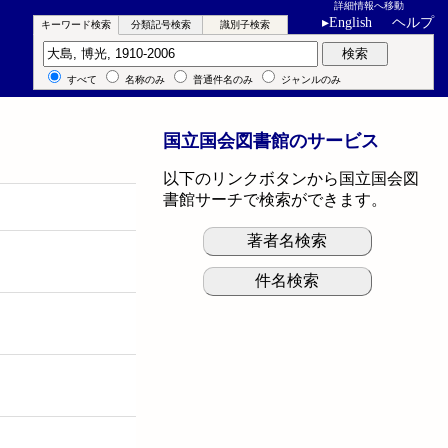
詳細情報へ移動
▸
English
ヘルプ
キーワード検索
分類記号検索
識別子検索
キーワード検索
検索
すべて
名称のみ
普通件名のみ
ジャンルのみ
国立国会図書館のサービス
以下のリンクボタンから国立国会図
書館サーチで検索ができます。
著者名検索
件名検索