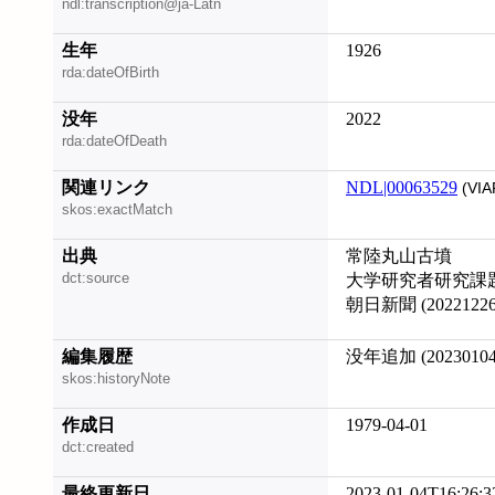
ndl:transcription@ja-Latn
生年
1926
rda:dateOfBirth
没年
2022
rda:dateOfDeath
関連リンク
NDL|00063529
(VIA
skos:exactMatch
出典
常陸丸山古墳
dct:source
大学研究者研究課
朝日新聞 (20221226
編集履歴
没年追加 (20230104
skos:historyNote
作成日
1979-04-01
dct:created
最終更新日
2023-01-04T16:26:3