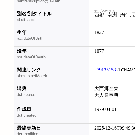
ndl:transcription@ja-Latn
サイゴウ, ナンシュウ
別名/別タイトル
西郷, 南洲
;
（号）
xl:altLabel
生年
1827
rda:dateOfBirth
没年
1877
rda:dateOfDeath
関連リンク
n79135153
(LCNAME
skos:exactMatch
出典
大西郷全集
dct:source
大人名事典
作成日
1979-04-01
dct:created
最終更新日
2025-12-16T09:49:3
dct:modified