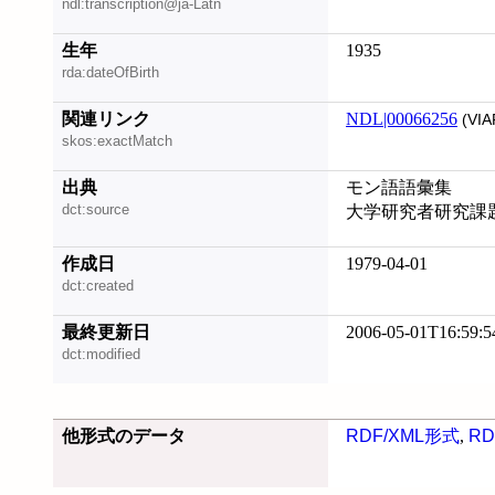
ndl:transcription@ja-Latn
生年
1935
rda:dateOfBirth
関連リンク
NDL|00066256
(VIA
skos:exactMatch
出典
モン語語彙集
dct:source
大学研究者研究課
作成日
1979-04-01
dct:created
最終更新日
2006-05-01T16:59:5
dct:modified
他形式のデータ
RDF/XML形式
,
RD