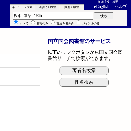
詳細情報へ移動
▸
English
ヘルプ
キーワード検索
分類記号検索
識別子検索
キーワード検索
検索
すべて
名称のみ
普通件名のみ
ジャンルのみ
国立国会図書館のサービス
以下のリンクボタンから国立国会図
書館サーチで検索ができます。
著者名検索
件名検索