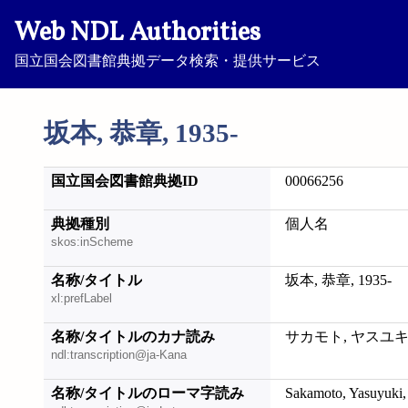
Web NDL Authorities
国立国会図書館典拠データ検索・提供サービス
坂本, 恭章, 1935-
国立国会図書館典拠ID
00066256
典拠種別
個人名
skos:inScheme
名称/タイトル
坂本, 恭章, 1935-
xl:prefLabel
名称/タイトルのカナ読み
サカモト, ヤスユキ, 
ndl:transcription@ja-Kana
名称/タイトルのローマ字読み
Sakamoto, Yasuyuki,