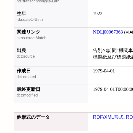
ndl:transcription@ja-Latn
生年
1922
rda:dateOfBirth
関連リンク
NDL|00067363
(VIA
skos:exactMatch
出典
告別の訪問"機関車
dct:source
標題紙及び標題紙
作成日
1979-04-01
dct:created
最終更新日
1979-04-01T00:00:0
dct:modified
他形式のデータ
RDF/XML形式
,
RD