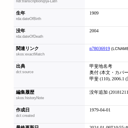
ndl:transcription@ja-Latn
生年
1909
rda:dateOfBirth
没年
2004
rda:dateOfDeath
関連リンク
n78036919
(LCNAME
skos:exactMatch
出典
甲斐地名考
dct:source
奥付 (本文・カバ
甲斐 (110), 2006.1
編集履歴
没年追加 (20181211
skos:historyNote
作成日
1979-04-01
dct:created
最終更新日
2024-01-09T10:55:4