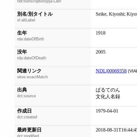
ndl:transcription@ja-Latn
別名/別タイトル
Seike, Kiyoshi; Kiyo
xl:altLabel
生年
1918
rda:dateOfBirth
没年
2005
rda:dateOfDeath
関連リンク
NDL|00069358
(VIA
skos:exactMatch
出典
ぱるてのん
dct:source
文化人名録
作成日
1979-04-01
dct:created
最終更新日
2018-08-31T16:44:4
dct:modified