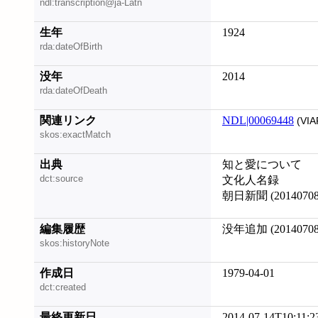
ndl:transcription@ja-Latn
生年
1924
rda:dateOfBirth
没年
2014
rda:dateOfDeath
関連リンク
NDL|00069448
(VIA
skos:exactMatch
出典
知と愛について
dct:source
文化人名録
朝日新聞 (20140708
編集履歴
没年追加 (20140708
skos:historyNote
作成日
1979-04-01
dct:created
最終更新日
2014-07-14T10:11:2