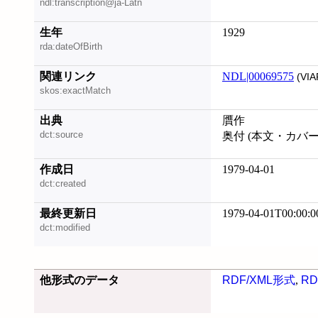
ndl:transcription@ja-Latn
生年
1929
rda:dateOfBirth
関連リンク
NDL|00069575
(VIA
skos:exactMatch
出典
贋作
dct:source
奥付 (本文・カバ
作成日
1979-04-01
dct:created
最終更新日
1979-04-01T00:00:0
dct:modified
他形式のデータ
RDF/XML形式
,
RD