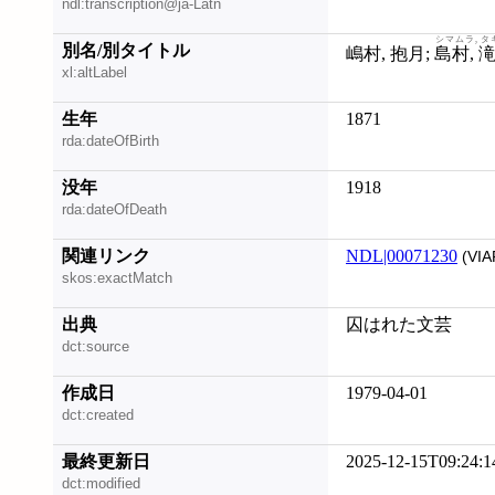
ndl:transcription@ja-Latn
シマムラ, 
別名/別タイトル
嶋村, 抱月;
島村, 
xl:altLabel
生年
1871
rda:dateOfBirth
没年
1918
rda:dateOfDeath
関連リンク
NDL|00071230
(VIA
skos:exactMatch
出典
囚はれた文芸
dct:source
作成日
1979-04-01
dct:created
最終更新日
2025-12-15T09:24:1
dct:modified