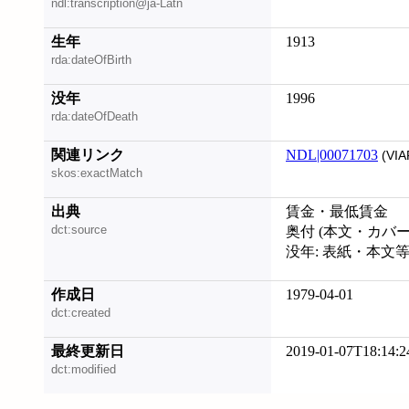
ndl:transcription@ja-Latn
生年
1913
rda:dateOfBirth
没年
1996
rda:dateOfDeath
関連リンク
NDL|00071703
(VIA
skos:exactMatch
出典
賃金・最低賃金
dct:source
奥付 (本文・カバ
没年: 表紙・本文等
作成日
1979-04-01
dct:created
最終更新日
2019-01-07T18:14:2
dct:modified